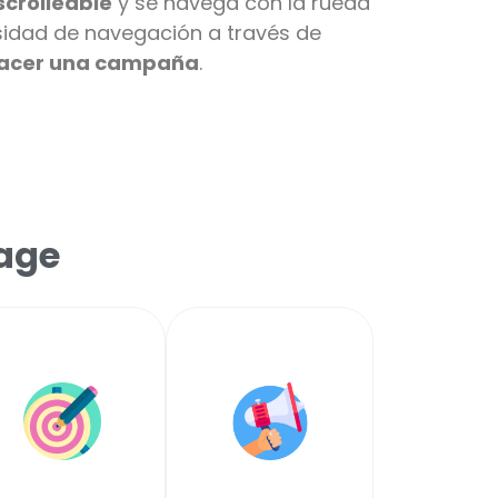
crolleable
y se navega con la rueda
sidad de
navegación
a
través
de
 hacer una campaña
.
page