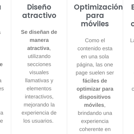
a
Diseño
Optimización
atractivo
para
móviles
a
Se diseñan de
manera
Como el
L
atractiva
,
contenido esta
utilizando
en una sola
e
secciones
página, las one
visuales
page suelen ser
a
llamativas y
fáciles de
es
elementos
optimizar para
interactivos,
dispositivos
mejorando la
móviles
,
ra
experiencia de
brindando una
de
los usuarios.
experiencia
coherente en