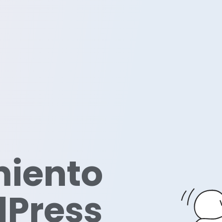
iento
Press